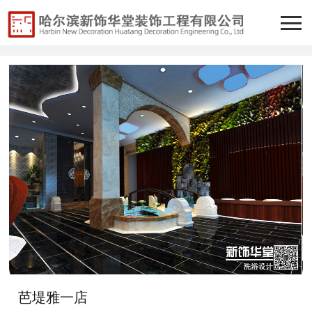
芭堤雅一店